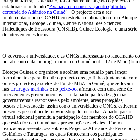
Na quinta-feira, 12 de Maio, foi oficialmente lançado o projecto de
colaboração intitulado “
Avaliação da conservação do golfinho-
corcunda do Atlântico na Guiné
“. O projecto está a ser
implementado pelo CCAHD em estreita colaboração com o Biotope
International, Biotope Guinea, Centre National des Sciences
Halieutiques de Boussoura (CNSHB), Guinee Ecologie, e uma série
de intervenientes locais.
O governo, a universidade, e as ONGs interessadas no lançamento do
boi africano e da tartaruga marinha na Guiné no dia 12 de Maio (foto 
Biotope Guinea o organizou e acolheu uma reunião para lançar
formalmente e para discutir o projecto dos golfinhos juntamente com
outros projectos paralelos do Fundo MBZ na Guiné, que se focam
nas
tartarugas marinhas
e no
peixe-boi
africano, com uma série de
intervenientes governamentais. Trinta participantes de agências
governamentais responsáveis pelo ambiente, áreas protegidas,
pescas e investigação, assim como universidades e ONGs, estiveram
presentes pessoalmente no workshop de meio dia. A participação
virtual adicional permitiu a participação dos membros do CCAHD
que estão fora da Guiné nas apresentações e debates. Foram
realizadas apresentações sobre os Projectos Africanos do Peixe-boi,
Golfinhos e Tartarugas, as quais forneceram aos participantes
antecedentes sobre cada espécie alvo, o seu estado de conservação e