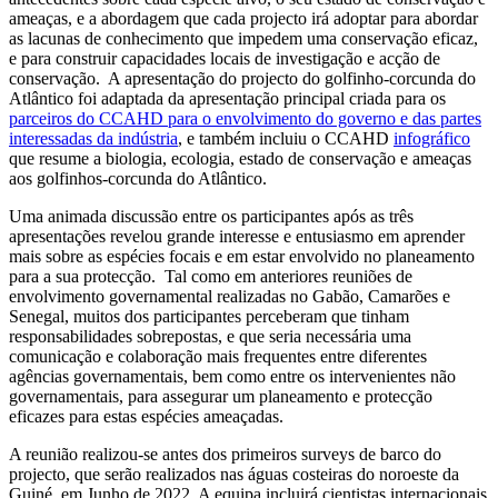
ameaças, e a abordagem que cada projecto irá adoptar para abordar
as lacunas de conhecimento que impedem uma conservação eficaz,
e para construir capacidades locais de investigação e acção de
conservação. A apresentação do projecto do golfinho-corcunda do
Atlântico foi adaptada da apresentação principal criada para os
parceiros do CCAHD para o envolvimento do governo e das partes
interessadas da indústria
, e também incluiu o CCAHD
infográfico
que resume a biologia, ecologia, estado de conservação e ameaças
aos golfinhos-corcunda do Atlântico.
Uma animada discussão entre os participantes após as três
apresentações revelou grande interesse e entusiasmo em aprender
mais sobre as espécies focais e em estar envolvido no planeamento
para a sua protecção. Tal como em anteriores reuniões de
envolvimento governamental realizadas no Gabão, Camarões e
Senegal, muitos dos participantes perceberam que tinham
responsabilidades sobrepostas, e que seria necessária uma
comunicação e colaboração mais frequentes entre diferentes
agências governamentais, bem como entre os intervenientes não
governamentais, para assegurar um planeamento e protecção
eficazes para estas espécies ameaçadas.
A reunião realizou-se antes dos primeiros surveys de barco do
projecto, que serão realizados nas águas costeiras do noroeste da
Guiné, em Junho de 2022. A equipa incluirá cientistas internacionais