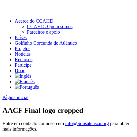
Acerca do CCAHD
CCAHD: Quem somos
Parceiros e apoio
Países
Golfinho Corcunda do Atlântico
Projetos
Notícias
Recursos
Participe
Doar
Página inicial
AACF Final logo cropped
Entre em contacto connosco em
info@Sousateuszii.org
para obter
mais informações.