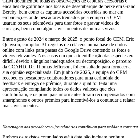
CEM documentou todas as observações de capturas acessórias e
encalhes de golfinhos nos locais de desembarque de peixe em Grand
Bereby, bem como as capturas acessórias ocorridas no mar em
embarcações onde pescadores treinados pela equipa da CEM
usaram os seus telemóveis para tirar fotos e gravar vídeos de
carcaças, bem como alguns avistamentos de animais vivos.
Entre agosto de 2024 e março de 2025, o ponto focal do CEM, Eric
Quayson, compilou 31 registos de cetáceos numa base de dados
online com links para pastas do Google Drive contendo as fotos e
vídeos relevantes. Nos casos em que a identificação das espécies era
difícil, devido a ângulos inadequados ou decomposição, o parceiro
da CCAHD, Dr. Thomas Jefferson, foi consultado para fornecer a
sua opinião especializada. Em junho de 2025, a equipa do CEM
recebeu os pescadores colaboradores para uma cerimónia de
feedback e entrega de prémios, durante a qual foi feita uma
apresentação compilando todos os dados valiosos que eles
contribuíram, e os principais informantes foram recompensados com
smartphones e outros prémios para incentivá-los a continuar a relatar
mais avistamentos.
Homenagem aos pescadores cujos relatórios contribuem para moldar a conserva
Embora os registos compilados até à data não incluam nenhum